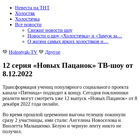
Невеста на ТНТ
Холостяк
Холостячка
Все новости
Свежие новости шоу
Новости о шоу «Холостячка» и «Замуж за…
О жизни самых ярких холостяков и…
💚
Holostyak-TV
💚
Другое
12 серия «Новых Пацанок» ТВ-шоу от
8.12.2022
Трансформация учениц популярного социального проекта
канала «Пятница» подходит к концу. Сегодня поклонники
реалити могут смотреть уже 12 выпуск «Новых Пацанок» от 8
декабря 2022 года онлайн
.
Во время прошлой церемонии выгона телешоу покинули
сразу 2 участницы, ими стали: Ангелина Новоселова и
Виолетта Малышенко. Белую и черную ленту никто не
получил.