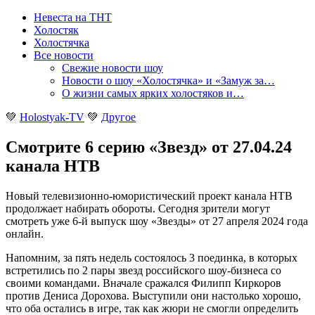
Невеста на ТНТ
Холостяк
Холостячка
Все новости
Свежие новости шоу
Новости о шоу «Холостячка» и «Замуж за…
О жизни самых ярких холостяков и…
💚
Holostyak-TV
💚
Другое
Смотрите 6 серию «Звезд» от 27.04.24
канала НТВ
Новый телевизионно-юмористический проект канала НТВ
продолжает набирать обороты. Сегодня зрители могут
смотреть уже 6-й выпуск шоу «Звезды» от 27 апреля 2024 года
онлайн
.
Напомним, за пять недель состоялось 3 поединка, в которых
встретились по 2 пары звезд российского шоу-бизнеса со
своими командами. Вначале сражался Филипп Киркоров
против Дениса Дорохова. Выступили они настолько хорошо,
что оба остались в игре, так как жюри не смогли определить