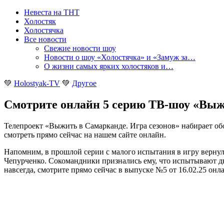
Невеста на ТНТ
Холостяк
Холостячка
Все новости
Свежие новости шоу
Новости о шоу «Холостячка» и «Замуж за…
О жизни самых ярких холостяков и…
💚
Holostyak-TV
💚
Другое
Смотрите онлайн 5 серию ТВ-шоу «Выжит
Телепроект «Выжить в Самарканде. Игра сезонов» набирает обо
смотреть прямо сейчас на нашем сайте онлайн
.
Напомним, в прошлой серии с малого испытания в игру вернул
Чепурченко. Сокомандники признались ему, что испытывают дво
навсегда, смотрите прямо сейчас в выпуске №5 от 16.02.25 онл