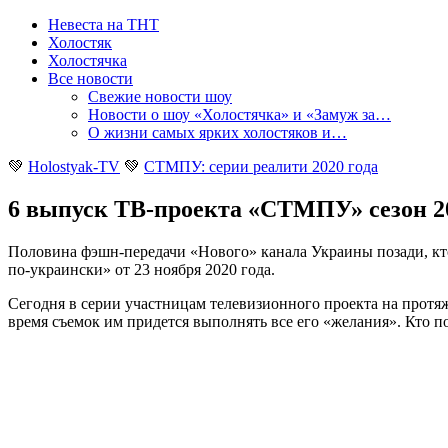
Невеста на ТНТ
Холостяк
Холостячка
Все новости
Свежие новости шоу
Новости о шоу «Холостячка» и «Замуж за…
О жизни самых ярких холостяков и…
💚
Holostyak-TV
💚
СТМПУ: серии реалити 2020 года
6 выпуск ТВ-проекта «СТМПУ» сезон 20
Половина фэшн-передачи «Нового» канала Украины позади, кто 
по-украински» от 23 ноября 2020 года
.
Сегодня в серии участницам телевизионного проекта на протя
время съемок им придется выполнять все его «желания». Кто по