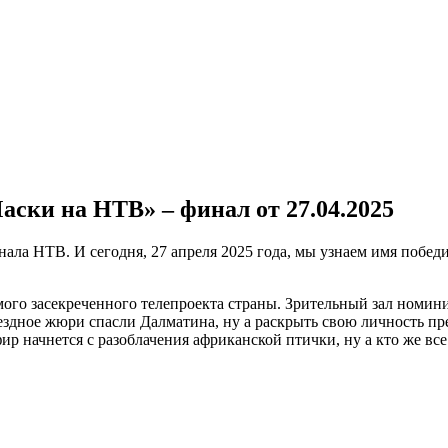
ски на НТВ» – финал от 27.04.2025
ала НТВ. И сегодня, 27 апреля 2025 года, мы узнаем имя побед
го засекреченного телепроекта страны. Зрительный зал номинир
ездное жюри спасли Далматина, ну а раскрыть свою личность п
р начнется с разоблачения африканской птички, ну а кто же все