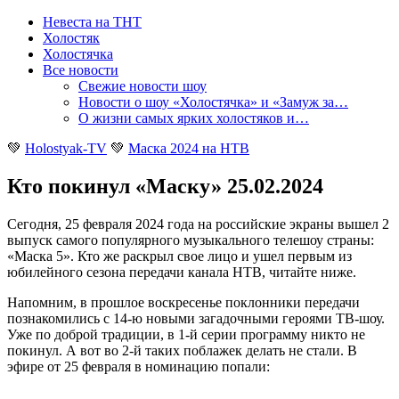
Невеста на ТНТ
Холостяк
Холостячка
Все новости
Свежие новости шоу
Новости о шоу «Холостячка» и «Замуж за…
О жизни самых ярких холостяков и…
💚
Holostyak-TV
💚
Маска 2024 на НТВ
Кто покинул «Маску» 25.02.2024
Сегодня, 25 февраля 2024 года на российские экраны вышел 2
выпуск самого популярного музыкального телешоу страны:
«Маска 5». Кто же раскрыл свое лицо и ушел первым из
юбилейного сезона передачи канала НТВ, читайте ниже
.
Напомним, в прошлое воскресенье поклонники передачи
познакомились с 14-ю новыми загадочными героями ТВ-шоу.
Уже по доброй традиции, в 1-й серии программу никто не
покинул. А вот во 2-й таких поблажек делать не стали. В
эфире от 25 февраля в номинацию попали: