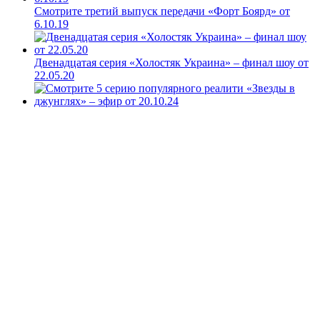
Смотрите третий выпуск передачи «Форт Боярд» от
6.10.19
Двенадцатая серия «Холостяк Украина» – финал шоу от
22.05.20
Смотрите 5 серию популярного реалити «Звезды в
джунглях» – эфир от 20.10.24
Свежие записи
Смотрите полуфинал реалити «Сокровища
Императора»: кто покинет Китай в 12 серии за шаг до
финала
«Мастер игры» 2 сезон 3 серия: смотрите онлайн кого
завербуют, а кого убьют в эфире от 27.06.26
Смотрите 7 серию реалити «Ставка на любовь» 26 июня
2026 года
Обратная связь
Copyright © 2016-2026. All Rights Reserved.