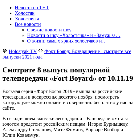
Невеста на ТНТ
Холостяк
Холостячка
Все новости
Свежие новости шоу
Новости о шоу «Холостячка» и «Замуж за…
О жизни самых ярких холостяков и…
💚
Holostyak-TV
💚
Форт Боярд: Возвращение - смотрите все
выпуски 2021 года
Смотрите 8 выпуск популярной
телепередачи «Fort Boyard» от 10.11.19
Восьмая серия «Форт Боярд 2019» вышла на российские
телеэкраны в воскресенье десятого ноября, посмотреть
которую уже можно онлайн и совершенно бесплатно у нас на
сайте
.
В сегодняшнем выпуске легендарной ТВ-передачи охота за
золотом предстоит российским певцам: Игорю Бурнышеву,
Александру Степанову, Мите Фомину, Варваре Визбор и
Юлии Ковальчук.