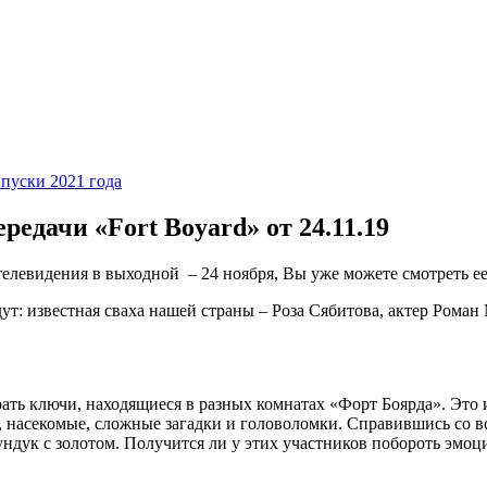
ыпуски 2021 года
едачи «Fort Boyard» от 24.11.19
телевидения в выходной – 24 ноября, Вы уже можете смотреть е
ут: известная сваха нашей страны – Роза Сябитова, актер Рома
ть ключи, находящиеся в разных комнатах «Форт Боярда». Это и
ы, насекомые, сложные загадки и головоломки. Справившись со вс
ундук с золотом. Получится ли у этих участников побороть эмоци