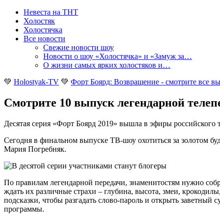
Невеста на ТНТ
Холостяк
Холостячка
Все новости
Свежие новости шоу
Новости о шоу «Холостячка» и «Замуж за…
О жизни самых ярких холостяков и…
💚
Holostyak-TV
💚
Форт Боярд: Возвращение - смотрите все в
Смотрите 10 выпуск легендарной телепер
Десятая серия «Форт Боярд 2019» вышла в эфиры российского 
Сегодня в финальном выпуске ТВ-шоу охотиться за золотом буд
Мария Погребняк.
По правилам легендарной передачи, знаменитостям нужно собра
ждать их различные страхи – глубина, высота, змеи, крокодил
подсказки, чтобы разгадать слово-пароль и открыть заветный с
программы.