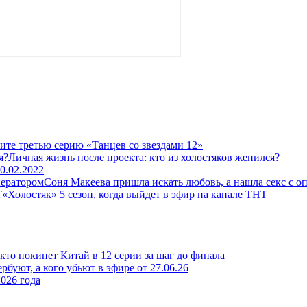
ите третью серию «Танцев со звездами 12»
Личная жизнь после проекта: кто из холостяков женился?
0.02.2022
Соня Макеева пришла искать любовь, а нашла секс с о
«Холостяк» 5 сезон, когда выйдет в эфир на канале ТНТ
то покинет Китай в 12 серии за шаг до финала
рбуют, а кого убьют в эфире от 27.06.26
026 года