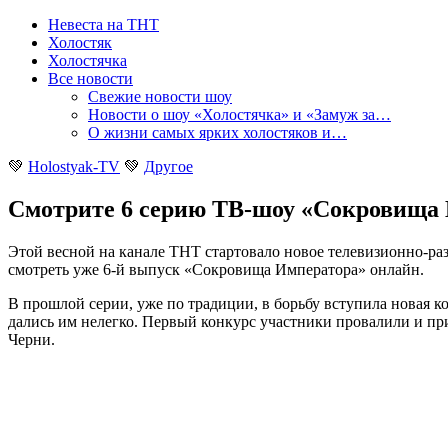
Невеста на ТНТ
Холостяк
Холостячка
Все новости
Свежие новости шоу
Новости о шоу «Холостячка» и «Замуж за…
О жизни самых ярких холостяков и…
💚
Holostyak-TV
💚
Другое
Смотрите 6 серию ТВ-шоу «Сокровища И
Этой весной на канале ТНТ стартовало новое телевизионно-раз
смотреть уже 6-й выпуск «Сокровища Императора» онлайн
.
В прошлой серии, уже по традиции, в борьбу вступила новая к
дались им нелегко. Первый конкурс участники провалили и п
Черни.