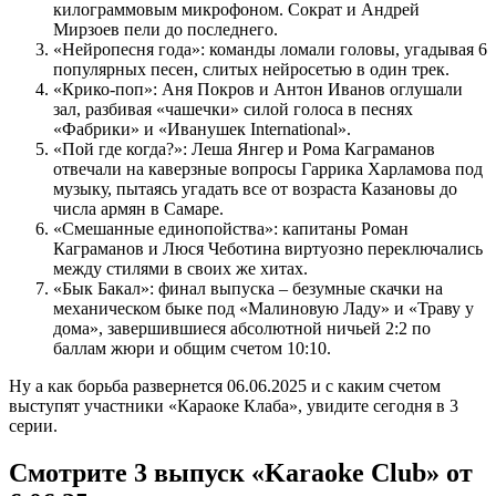
килограммовым микрофоном. Сократ и Андрей
Мирзоев пели до последнего.
«Нейропесня года»: команды ломали головы, угадывая 6
популярных песен, слитых нейросетью в один трек.
«Крико-поп»: Аня Покров и Антон Иванов оглушали
зал, разбивая «чашечки» силой голоса в песнях
«Фабрики» и «Иванушек International».
«Пой где когда?»: Леша Янгер и Рома Каграманов
отвечали на каверзные вопросы Гаррика Харламова под
музыку, пытаясь угадать все от возраста Казановы до
числа армян в Самаре.
«Смешанные единопойства»: капитаны Роман
Каграманов и Люся Чеботина виртуозно переключались
между стилями в своих же хитах.
«Бык Бакал»: финал выпуска – безумные скачки на
механическом быке под «Малиновую Ладу» и «Траву у
дома», завершившиеся абсолютной ничьей 2:2 по
баллам жюри и общим счетом 10:10.
Ну а как борьба развернется 06.06.2025 и с каким счетом
выступят участники «Караоке Клаба», увидите сегодня в 3
серии.
Смотрите 3 выпуск «Karaoke Club» от