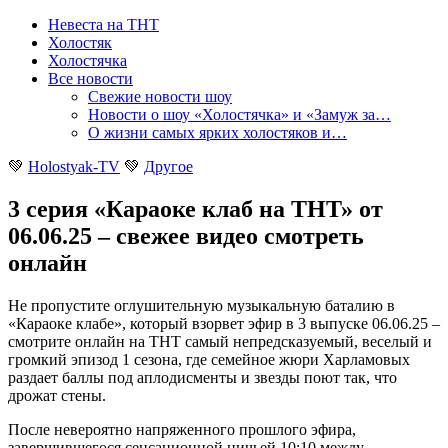
Невеста на ТНТ
Холостяк
Холостячка
Все новости
Свежие новости шоу
Новости о шоу «Холостячка» и «Замуж за…
О жизни самых ярких холостяков и…
💚
Holostyak-TV
💚
Другое
3 серия «Караоке клаб на ТНТ» от
06.06.25 – свежее видео смотреть
онлайн
Не пропустите оглушительную музыкальную баталию в
«Караоке клабе», который взорвет эфир в 3 выпуске 06.06.25 –
смотрите онлайн на ТНТ самый непредсказуемый, веселый и
громкий эпизод 1 сезона, где семейное жюри Харламовых
раздает баллы под аплодисменты и звезды поют так, что
дрожат стены
.
После невероятно напряженного прошлого эфира,
завершившегося сенсационной ничьей 10:10 между