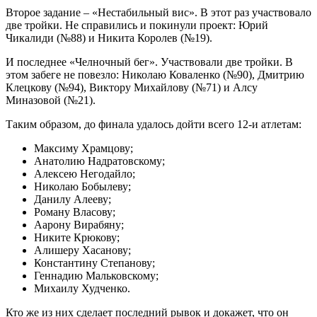
Второе задание – «Нестабильный вис». В этот раз участвовало
две тройки. Не справились и покинули проект: Юрий
Чикалиди (№88) и Никита Королев (№19).
И последнее «Челночный бег». Участвовали две тройки. В
этом забеге не повезло: Николаю Коваленко (№90), Дмитрию
Клецкову (№94), Виктору Михайлову (№71) и Алсу
Миназовой (№21).
Таким образом, до финала удалось дойти всего 12-и атлетам:
Максиму Храмцову;
Анатолию Надратовскому;
Алексею Негодайло;
Николаю Бобылеву;
Данилу Алееву;
Роману Власову;
Аарону Вирабяну;
Никите Крюкову;
Алишеру Хасанову;
Константину Степанову;
Геннадию Мальковскому;
Михаилу Худченко.
Кто же из них сделает последний рывок и докажет, что он