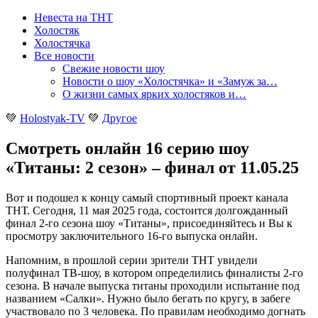
Невеста на ТНТ
Холостяк
Холостячка
Все новости
Свежие новости шоу
Новости о шоу «Холостячка» и «Замуж за…
О жизни самых ярких холостяков и…
💚
Holostyak-TV
💚
Другое
Смотреть онлайн 16 серию шоу
«Титаны: 2 сезон» – финал от 11.05.25
Вот и подошел к концу самый спортивный проект канала
ТНТ. Сегодня, 11 мая 2025 года, состоится долгожданный
финал 2-го сезона шоу «Титаны», присоединяйтесь и Вы к
просмотру заключительного 16-го выпуска онлайн
.
Напомним, в прошлой серии зрители ТНТ увидели
полуфинал ТВ-шоу, в котором определились финалисты 2-го
сезона. В начале выпуска титаны проходили испытание под
названием «Салки». Нужно было бегать по кругу, в забеге
участвовало по 3 человека. По правилам необходимо догнать