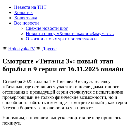
Невеста на ТНТ
Холостяк
Холостячка
Все новости
Свежие новости шоу
Новости о шоу «Холостячка» и «Замуж за…
О жизни самых ярких холостяков и…
💚
Holostyak-TV
💚
Другое
Смотрите «Титаны 3»: новый этап
борьбы в 9 серии от 16.11.2025 онлайн
16 ноября 2025 года на ТНТ вышел 9 выпуск телешоу
«Титаны», где оставшиеся участники после драматичного
отсеивания в предыдущей серии столкнутся с испытаниями,
проверяющими не только физические возможности, но и
способность работать в команде – смотрите онлайн, как герои
3 сезона борются за право остаться в проекте.
Напомним, в прошлом выпуске спортивное шоу пришлось
покинуть: