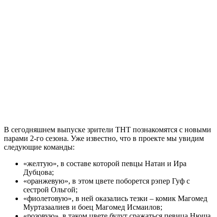
В сегодняшнем выпуске зрители ТНТ познакомятся с новыми
парами 2-го сезона. Уже известно, что в проекте мы увидим
следующие команды:
«желтую», в составе которой певцы Натан и Ира
Дубцова;
«оранжевую», в этом цвете поборется рэпер Гуф с
сестрой Ольгой;
«фиолетовую», в ней оказались тезки – комик Магомед
Муртазаалиев и боец Магомед Исмаилов;
«розовую», в таком цвете будут сражаться певица Нюша