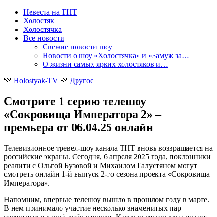
Невеста на ТНТ
Холостяк
Холостячка
Все новости
Свежие новости шоу
Новости о шоу «Холостячка» и «Замуж за…
О жизни самых ярких холостяков и…
💚
Holostyak-TV
💚
Другое
Смотрите 1 серию телешоу
«Сокровища Императора 2» –
премьера от 06.04.25 онлайн
Телевизионное тревел-шоу канала ТНТ вновь возвращается на
российские экраны. Сегодня, 6 апреля 2025 года, поклонники
реалити с Ольгой Бузовой и Михаилом Галустяном могут
смотреть онлайн 1-й выпуск 2-го сезона проекта «Сокровища
Императора»
.
Напомним, впервые телешоу вышло в прошлом году в марте.
В нем принимало участие несколько знаменитых пар
известных в какой-либо отрасли. Каждую серию одна из них