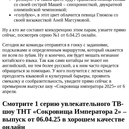
со своей сестрой Машей – синхронисткой, двукратной
олимпийской чемпионкой;
«голубую», в этот цвет облачится певица Глюкоза со
своей визажисткой Аней Магсумовой.
Ну а кто же составит конкуренцию этим парам, узнаете прямо
сейчас, посмотрев серию №1 от 6.04.25 онлайн.
Сегодня же команды отправятся в гонку с заданиями,
подсказками и определенным маршрутом, который окажется
не всем по зубам. Ну и конечно, им будет мешать незнание
китайского языка. Так как сами китайцы не знают ни
английский, ни тем более русский, а к ним часто придется
обращаться за помощью. У кого получится с легкостью
преодолеть языковой и культурный барьеры, проявить
смекалку и сообразительность, увидите прямо сейчас в
премьерном выпуске шоу «Сокровища императора 2025» от 6
апреля.
Смотрите 1 серию увлекательного ТВ-
шоу ТНТ «Сокровища Императора 2» –
выпуск от 06.04.25 в хорошем качестве
онлайн